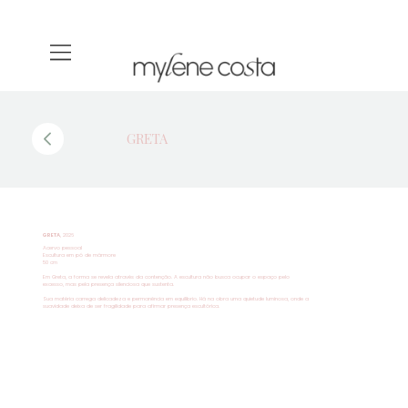
GRETA
GRETA
, 2026
Acervo pessoal
Escultura em pó de mármore
50 cm
Em Greta, a forma se revela através da contenção. A escultura não busca ocupar o espaço pelo
excesso, mas pela presença silenciosa que sustenta.
Sua matéria carrega delicadeza e permanência em equilíbrio. Há na obra uma quietude luminosa, onde a
suavidade deixa de ser fragilidade para afirmar presença escultórica.